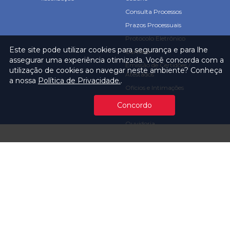
Consulta Processos
Prazos Processuais
Protocolo Eletrônico
Este site pode utilizar cookies para segurança e para lhe
Cartório
assegurar uma experiência otimizada. Você concorda com a
Emissão de Certidões /
utilização de cookies ao navegar neste ambiente? Conheça
Atestados
a nossa
Política de Privacidade.
.
Ofícios e Intimações
Multas e
Concordo
Procedimentos
Ouvidoria
Transparência
Visite o TCMSP
Licitações TCMSP
Agende sua Visita
Acesso à Informação
Solicitação de dados
Contrato e Afins
Execução
Orçamentária e
Financeira