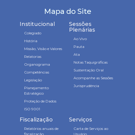
Mapa do Site
Institucional
Sessões
Plenárias
Colegiado
Ao Vivo
História
Pauta
Missão, Visão e Valores
Ata
Relatorias
Notas Taquigráficas
Organograma
Sustentação Oral
Competências
Acompanhe as Sessões
Legislação
Jurisprudência
Planejamento
Estratégico
Proteção de Dados
ISO 9001
Fiscalização
Serviços
Relatórios anuais de
Carta de Serviços ao
fiscalização
Usuário