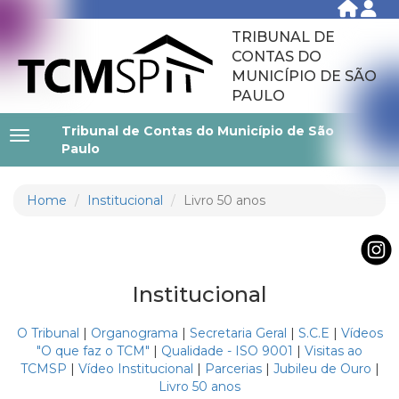
TRIBUNAL DE
CONTAS DO
MUNICÍPIO DE SÃO
PAULO
Tribunal de Contas do Município de São
Paulo
Home
Institucional
Livro 50 anos
Institucional
O Tribunal
|
Organograma
|
Secretaria Geral
|
S.C.E
|
Vídeos
"O que faz o TCM"
|
Qualidade - ISO 9001
|
Visitas ao
TCMSP
|
Vídeo Institucional
|
Parcerias
|
Jubileu de Ouro
|
Livro 50 anos