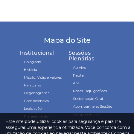
Mapa do Site
Institucional
Sessões
Plenárias
Colegiado
Ao Vivo
História
Pauta
Missão, Visão e Valores
Ata
Relatorias
Notas Taquigráficas
Organograma
Sustentação Oral
Competências
Acompanhe as Sessões
Legislação
Jurisprudência
Planejamento
Este site pode utilizar cookies para segurança e para lhe
Estratégico
assegurar uma experiência otimizada. Você concorda com a
Proteção de Dados
utilização de cookies ao navegar neste ambiente? Conheça